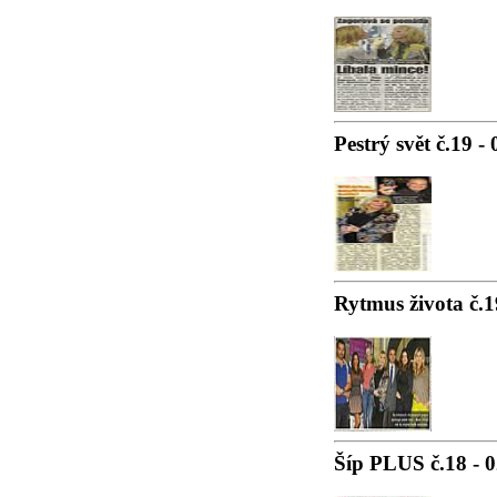
Pestrý svět č.19 -
Rytmus života č.1
Šíp PLUS č.18 - 