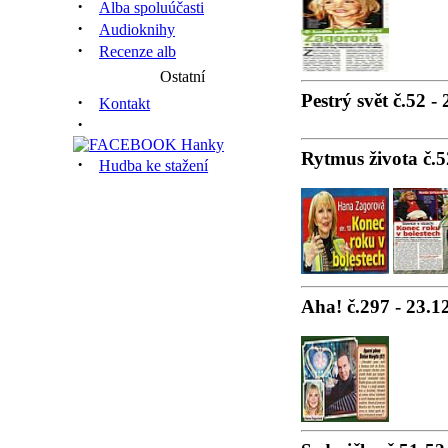
·
Alba spoluúčasti
·
Audioknihy
·
Recenze alb
Ostatní
Pestrý svět č.52 -
·
Kontakt
·
Rytmus života č.5
·
Hudba ke stažení
Aha! č.297 - 23.1