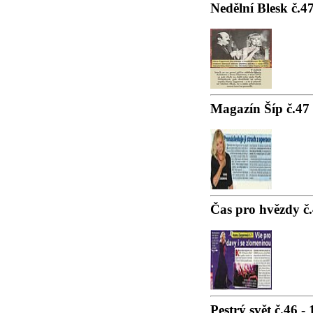
Nedělní Blesk č.4
Magazín Šíp č.47 
Čas pro hvězdy č.
Pestrý svět č.46 -