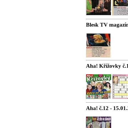
Blesk TV magazín 
Aha! Křížovky č.1
Aha! č.12 - 15.01