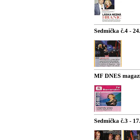
Sedmička č.4 - 24
MF DNES magazín
Sedmička č.3 - 17