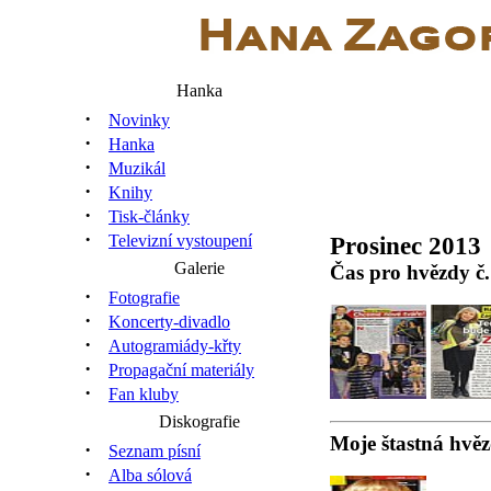
Hanka
·
Novinky
·
Hanka
·
Muzikál
·
Knihy
·
Tisk-články
·
Prosinec 2013
Televizní vystoupení
Galerie
Čas pro hvězdy č.
·
Fotografie
·
Koncerty-divadlo
·
Autogramiády-křty
·
Propagační materiály
·
Fan kluby
Diskografie
Moje štastná hvěz
·
Seznam písní
·
Alba sólová