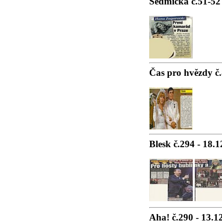
Sedmička č.51-52 
Čas pro hvězdy č.
Blesk č.294 - 18.
Aha! č.290 - 13.1