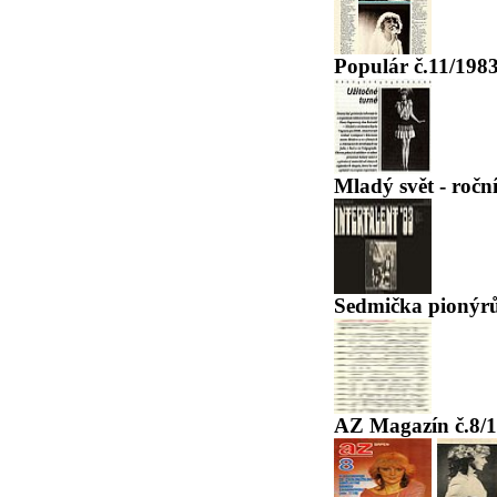
Populár č.11/198
Mladý svět - ročn
Sedmička pionýrů 
AZ Magazín č.8/