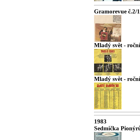
Gramorevue č.2/
Mladý svět - ročn
Mladý svět - ročn
1983
Sedmička Pionýrů