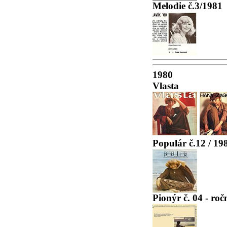
Melodie č.3/1981
1980
Vlasta
Populár č.12 / 198
Pionýr č. 04 - ro