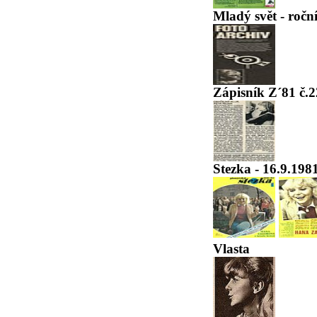
Mladý svět - ročn
Zápisník Z´81 č.2
Stezka - 16.9.198
Vlasta