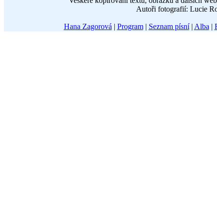
Veškeré kopírování textů, obrázků a dalších w
Autoři fotografií: Lucie 
Hana Zagorová
|
Program
|
Seznam písní
|
Alba
|