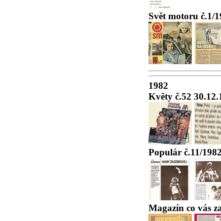
Svět motoru č.1/
1982
Květy č.52 30.12
Populár č.11/198
Magazín co vás za