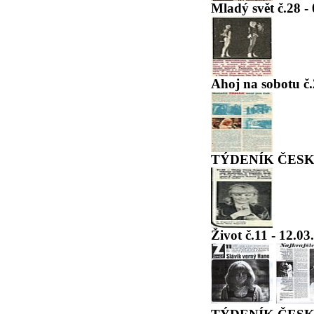
Mladý svět č.28 -
Ahoj na sobotu č.
TÝDENÍK ČESKO
Život č.11 - 12.0