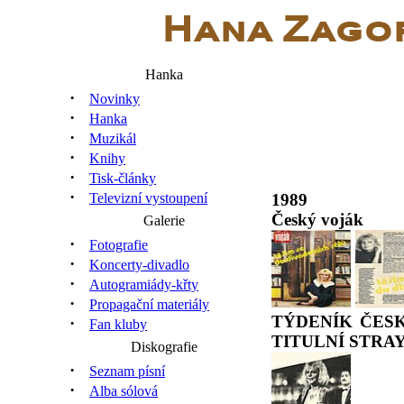
Hanka
·
Novinky
·
Hanka
·
Muzikál
·
Knihy
·
Tisk-články
·
1989
Televizní vystoupení
Český voják
Galerie
·
Fotografie
·
Koncerty-divadlo
·
Autogramiády-křty
·
Propagační materiály
TÝDENÍK ČESKO
·
Fan kluby
TITULNÍ STRA
Diskografie
·
Seznam písní
·
Alba sólová