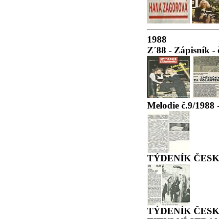
1988
Z´88 - Zápisník - 
Melodie č.9/1988
TÝDENÍK ČESKO
TÝDENÍK ČESKO