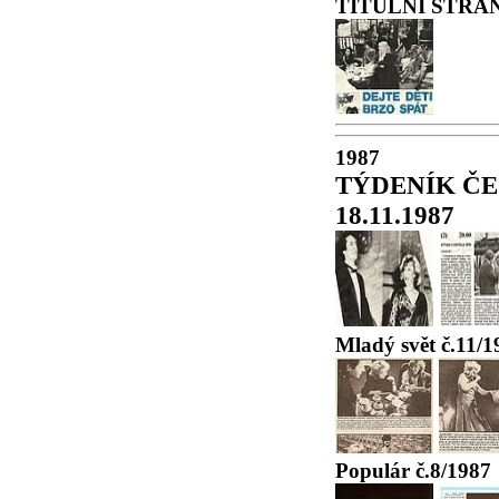
TITULNÍ STRA
1987
TÝDENÍK ČE
18.11.1987
Mladý svět č.11/1
Populár č.8/1987