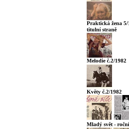
Praktická žena 5/
titulní straně
Melodie č.2/1982
Květy č.2/1982
Mladý svět - ročn