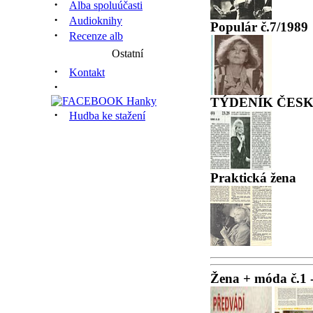
·
Alba spoluúčasti
·
Audioknihy
Populár č.7/1989
·
Recenze alb
Ostatní
·
Kontakt
·
TÝDENÍK ČESKO
·
Hudba ke stažení
Praktická žena
Žena + móda č.1 