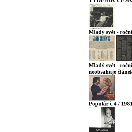
TÝDENÍK ČESKO
Mladý svět - roční
Mladý svět - roční
neobsahuje článek
Populár č.4 / 198