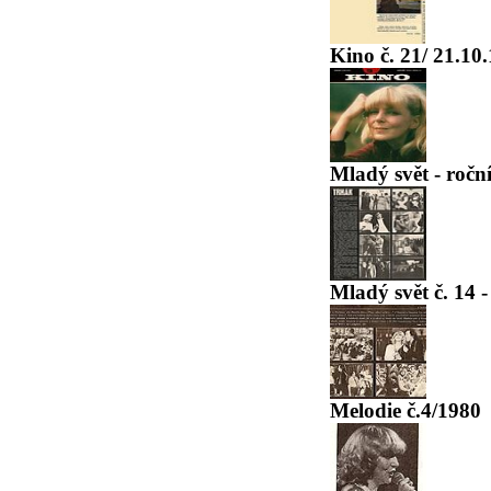
Kino č. 21/ 21.10.
Mladý svět - ročn
Mladý svět č. 14 
Melodie č.4/1980