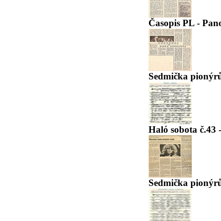
Časopis PL - Pa
Sedmička pionýrů 
Haló sobota č.43 
Sedmička pionýrů