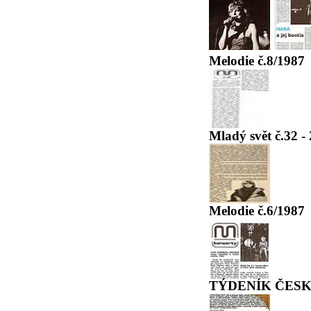
Melodie č.8/1987
Mladý svět č.32 -
Melodie č.6/1987
TÝDENÍK ČESKO