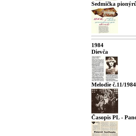
Sedmička pionýrů
1984
Dievča
Melodie č.11/1984
Časopis PL - Pan