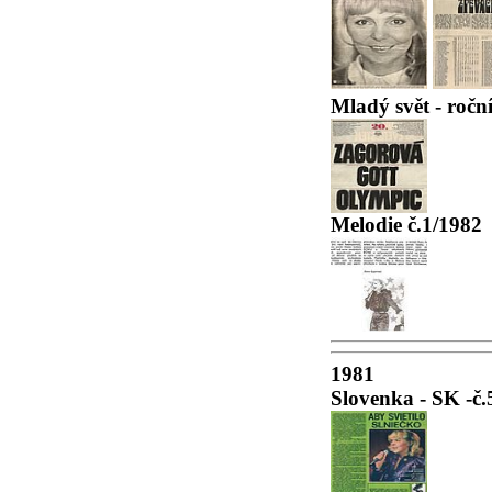
Mladý svět - ročn
Melodie č.1/1982
1981
Slovenka - SK -č.