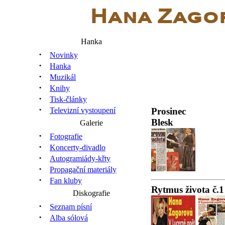
Hanka
·
Novinky
·
Hanka
·
Muzikál
·
Knihy
·
Tisk-články
·
Prosinec
Televizní vystoupení
Blesk
Galerie
·
Fotografie
·
Koncerty-divadlo
·
Autogramiády-křty
·
Propagační materiály
·
Fan kluby
Rytmus života č.1
Diskografie
·
Seznam písní
·
Alba sólová