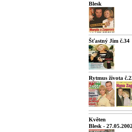
Blesk
Šťastný Jim č.34
Rytmus života č.2
Květen
Blesk - 27.05.200