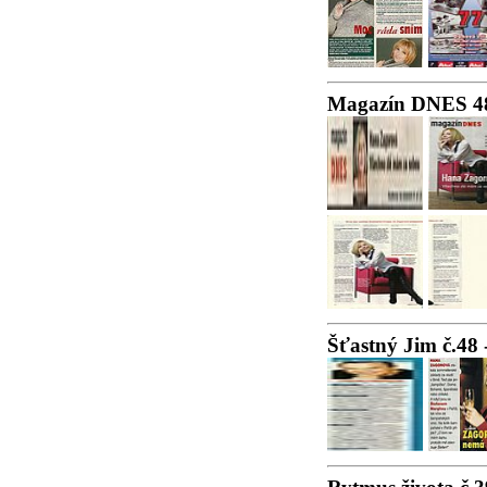
Magazín DNES 48
Šťastný Jim č.48 