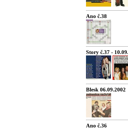
Ano č.38
Story č.37 - 10.0
Blesk 06.09.2002
Ano č.36