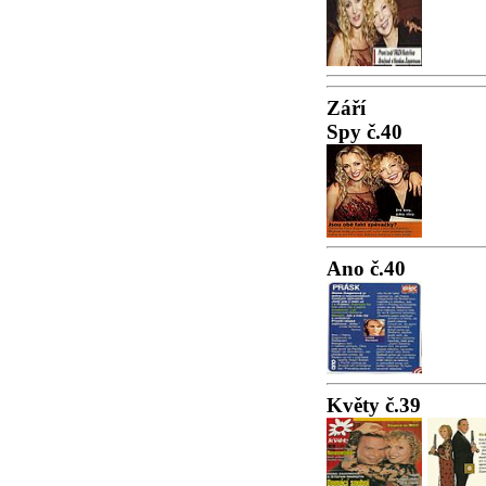
Září
Spy č.40
Ano č.40
Květy č.39