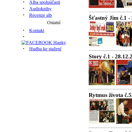
·
Alba spoluúčasti
·
Audioknihy
·
Recenze alb
Šťastný Jim č.1 -
Ostatní
·
Kontakt
·
·
Hudba ke stažení
Story č.1 - 28.12.
Rytmus života č.5