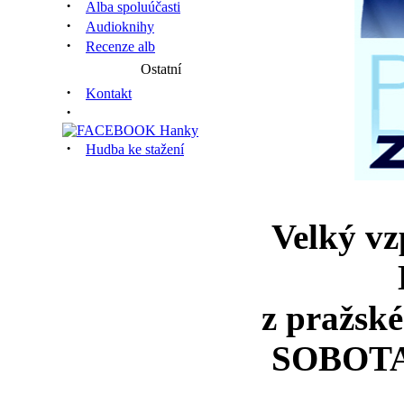
·
Alba spoluúčasti
·
Audioknihy
·
Recenze alb
Ostatní
·
Kontakt
·
·
Hudba ke stažení
Velký v
z pražské
SOBOTA 