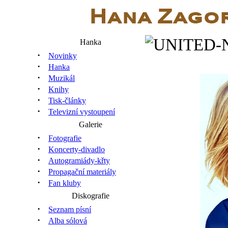
Hanka
·
Novinky
·
Hanka
·
Muzikál
·
Knihy
·
Tisk-články
·
Televizní vystoupení
Galerie
·
Fotografie
·
Koncerty-divadlo
·
Autogramiády-křty
·
Propagační materiály
·
Fan kluby
Diskografie
·
Seznam písní
·
Alba sólová